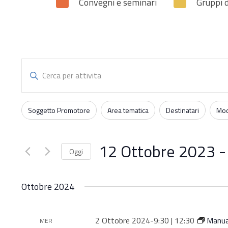
Convegni e seminari
Gruppi d
Attività
Inserisci
Parola
Ricerca
Chiave.
Filtri
Changing
Soggetto Promotore
Area tematica
Destinatari
Mod
e
Cerca
any
Attività
of
viste
per
12 Ottobre 2023
 -
the
Oggi
Parola
form
Navigazione
Seleziona
Chiave.
inputs
la
Ottobre 2024
will
data.
Hit enter to search or ESC to close
cause
the
2 Ottobre 2024-9:30
|
12:30
Manual
MER