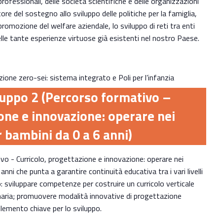
 professionali, delle società scientifiche e delle organizzazioni
ore del sostegno allo sviluppo delle politiche per la famiglia,
 promozione del welfare aziendale, lo sviluppo di reti tra enti
elle tante esperienze virtuose già esistenti nel nostro Paese.
ione zero-sei: sistema integrato e Poli per l’infanzia
ruppo 2 (Percorso formativo –
one e innovazione: operare nei
r bambini da 0 a 6 anni)
o - Curricolo, progettazione e innovazione: operare nei
nni che punta a garantire continuità educativa tra i vari livelli
ono: sviluppare competenze per costruire un curricolo verticale
rimaria; promuovere modalità innovative di progettazione
lemento chiave per lo sviluppo.