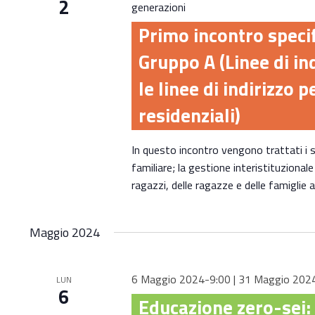
2
generazioni
list
of
Primo incontro spec
events
Gruppo A (Linee di in
to
le linee di indirizzo p
refresh
with
residenziali)
the
filtered
In questo incontro vengono trattati i s
results.
familiare; la gestione interistituzionale
ragazzi, delle ragazze e delle famiglie a
Maggio 2024
6 Maggio 2024-9:00
|
31 Maggio 202
LUN
6
Educazione zero-sei: 