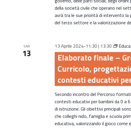
governo, delle parti sociali, degli ordini
della società civile che operano nel sett
avrà tra le sue priorità di intervento la
del terzo settore e la valorizzazione d
13 Aprile 2024-11:30
|
13:30
Educaz
SAB
13
Elaborato finale – G
Curricolo, progettazi
contesti educativi pe
Secondo incontro del Percorso formativ
contesti educativi per bambini da 0 a 6 a
di istruzione. Gli obiettivi principali s
che colleghi nido, famiglia e scuola p
educativa, valorizzando il gioco come e