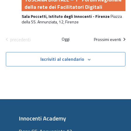
della rete dei Facilitatori Digitali
Sala Poccetti, Istituto degli Innocenti - Firenze
Piazza
della SS. Annunziata, 12, Firenze
Attività
precedenti
Oggi
Prossimi eventi
Iscriviti al calendario
Innocenti Academy