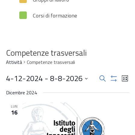
Corsi di formazione
Competenze trasversali
Attività
Competenze trasversali
Attività
4-12-2024
 - 
8-8-2026
Attiv
Cerca
Lista
Mostra
Vist
Ricerca
Seleziona
Filtri
Navi
Dicembre 2024
la
e
data.
LUN
viste
16
Navigazi