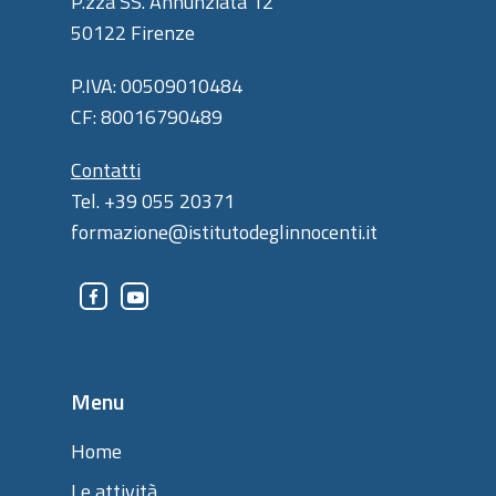
P.zza SS. Annunziata 12
50122 Firenze
P.IVA: 00509010484
CF: 80016790489
Contatti
Tel. +39 055 20371
formazione@istitutodeglinnocenti.it
Menu
Home
Le attività