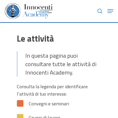
Skip
Men
to
search
main
content
Le attività
In questa pagina puoi
consultare tutte le attività di
Innocenti Academy.
Consulta la legenda per identificare
l’attività di tuo interesse:
Convegni e seminari
Gruppi di lavoro