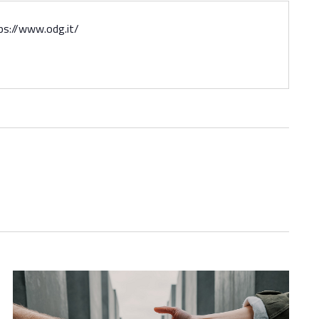
site
ps://www.odg.it/