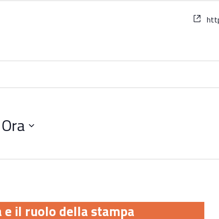
Web
htt
 
Ora
a e il ruolo della stampa