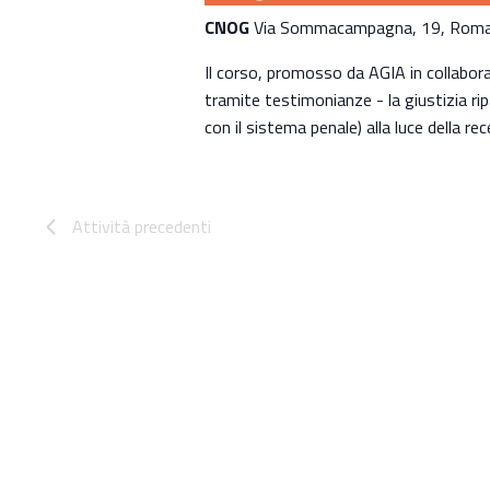
CNOG
Via Sommacampagna, 19, Roma,
Il corso, promosso da AGIA in collabor
tramite testimonianze - la giustizia ri
con il sistema penale) alla luce della re
Attività
precedenti