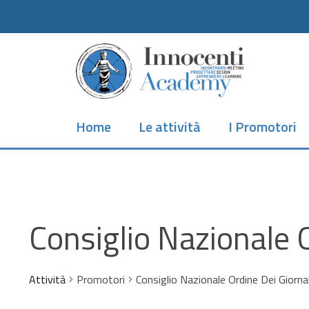
Skip
to
main
content
Home
Le attività
I Promotori
Consiglio Nazionale O
Attività
Promotori
Consiglio Nazionale Ordine Dei Giorna
Hit enter to search or ESC to close