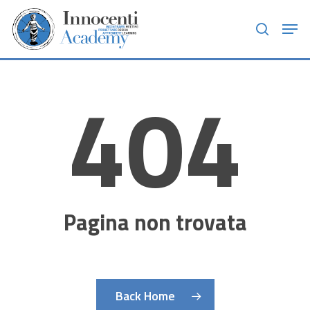
Skip
Men
to
search
main
content
404
Pagina non trovata
Back Home