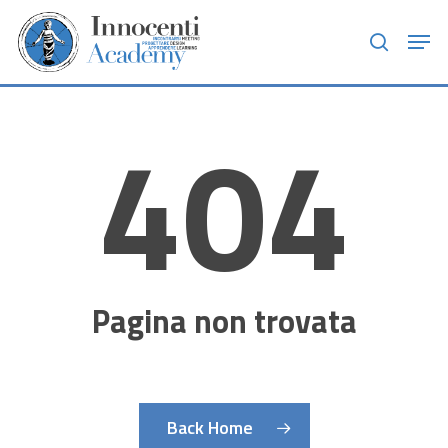
Skip
Men
to
search
main
content
404
Pagina non trovata
Back Home