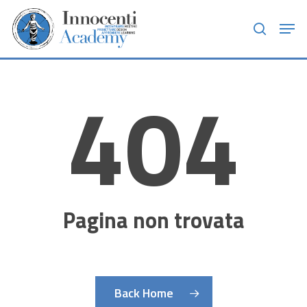
Skip
Men
to
search
main
content
404
Pagina non trovata
Back Home