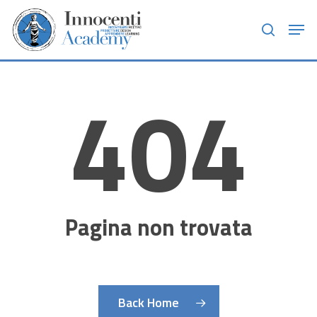
Skip
Men
to
search
main
content
404
Pagina non trovata
Back Home