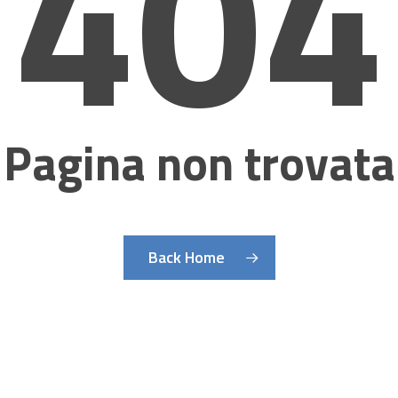
404
Pagina non trovata
Back Home