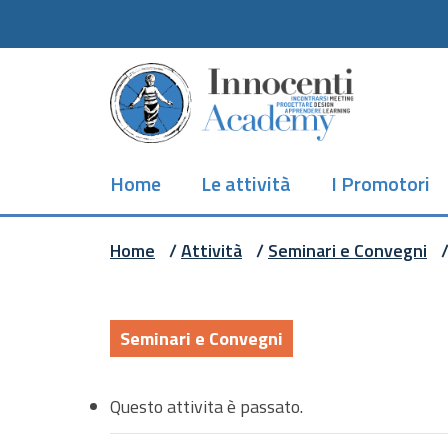
Skip
to
main
content
Home
Le attività
I Promotori
Home
/
Attività
/
Seminari e Convegni
Seminari e Convegni
Questo attivita è passato.