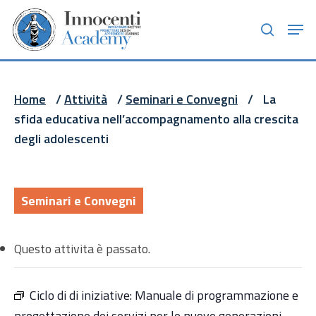
Skip
Men
to
search
main
content
Home
/
Attività
/
Seminari e Convegni
/
La
sfida educativa nell’accompagnamento alla crescita
degli adolescenti
Seminari e Convegni
Questo attivita è passato.
Ciclo di di iniziative:
Manuale di programmazione e
progettazione dei servizi per le nuove generazioni