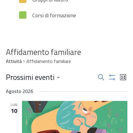
Corsi di formazione
Affidamento familiare
Attività
Affidamento familiare
Attività
Prossimi eventi
Attiv
Cerca
Lista
Mostra
Vist
Ricerca
Seleziona
Filtri
Navi
Agosto 2026
la
e
data.
LUN
viste
10
Navigazi