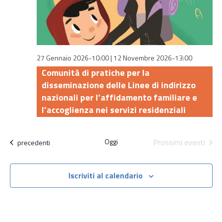
27 Gennaio 2026-10:00
|
12 Novembre 2026-13:00
Comunità di pratiche per la
disseminazione delle Linee di indirizzo
nazionali per l’affidamento familiare e
l’accoglienza nei servizi residenziali
Oggi
Prossimi eventi
Attività
precedenti
Iscriviti al calendario