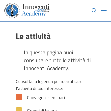
Skip
Men
to
search
main
content
Le attività
In questa pagina puoi
consultare tutte le attività di
Innocenti Academy.
Consulta la legenda per identificare
l’attività di tuo interesse:
Convegni e seminari
Gruppi di lavoro