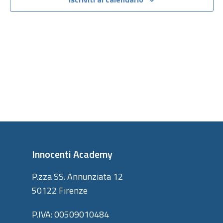
viste
Navigazi
Innocenti Academy
P.zza SS. Annunziata 12
50122 Firenze
P.IVA: 00509010484