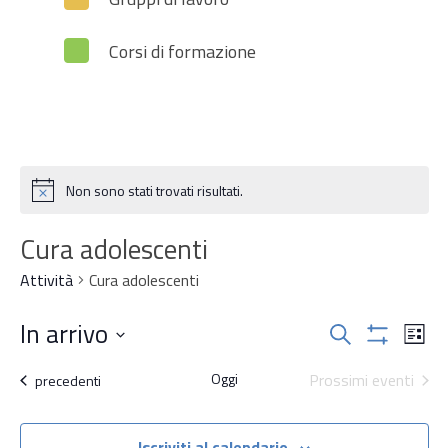
Corsi di formazione
Non sono stati trovati risultati.
Notice
Cura adolescenti
Attività
Cura adolescenti
Attività
In arrivo
Attiv
Cerca
Lista
Mostra
Vist
Ricerca
Seleziona
Filtri
Oggi
Prossimi eventi
Navi
Attività
precedenti
la
e
data.
Iscriviti al calendario