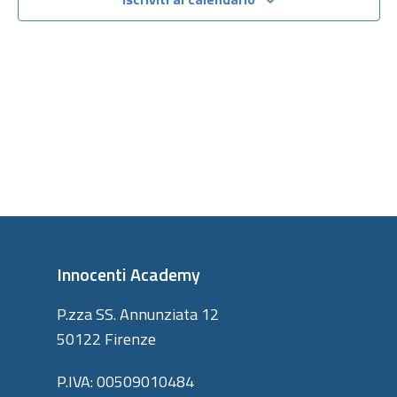
viste
Navigazi
Innocenti Academy
P.zza SS. Annunziata 12
50122 Firenze
P.IVA: 00509010484