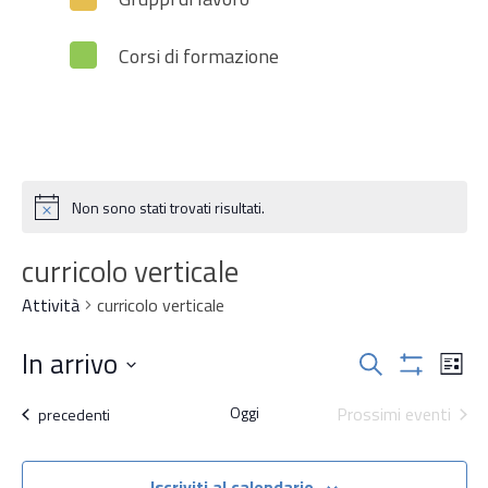
Corsi di formazione
Non sono stati trovati risultati.
Notice
curricolo verticale
Attività
curricolo verticale
Attività
In arrivo
Attiv
Cerca
Lista
Mostra
Vist
Ricerca
Seleziona
Filtri
Oggi
Prossimi eventi
Navi
Attività
precedenti
la
e
data.
Iscriviti al calendario