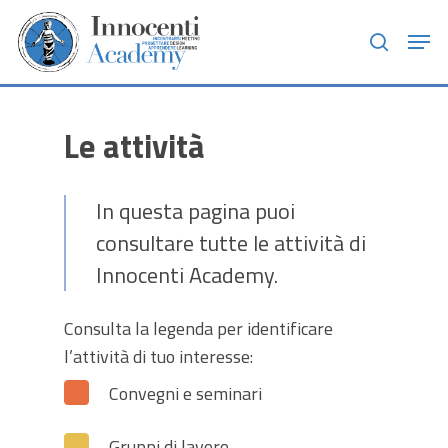
Skip
Men
to
search
main
content
Le attività
In questa pagina puoi
consultare tutte le attività di
Innocenti Academy.
Consulta la legenda per identificare
l’attività di tuo interesse:
Convegni e seminari
Gruppi di lavoro