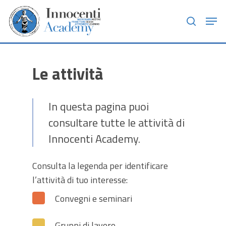
Skip
Men
to
search
main
content
Le attività
In questa pagina puoi
consultare tutte le attività di
Innocenti Academy.
Consulta la legenda per identificare
l’attività di tuo interesse:
Convegni e seminari
Gruppi di lavoro