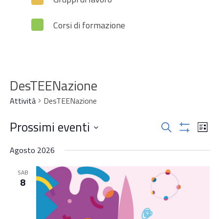
Corsi di formazione
DesTEENazione
Attività
DesTEENazione
Attività
Prossimi eventi
Attiv
Cerca
Lista
Mostra
Vist
Ricerca
Seleziona
Filtri
Navi
Agosto 2026
la
e
data.
SAB
viste
8
Navigazi