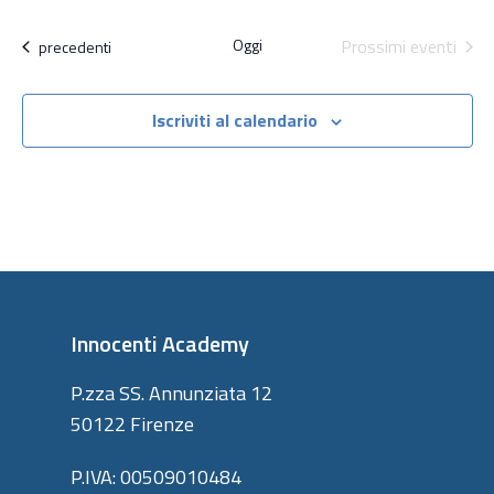
Oggi
Prossimi eventi
Attività
precedenti
Iscriviti al calendario
Innocenti Academy
P.zza SS. Annunziata 12
50122 Firenze
P.IVA: 00509010484