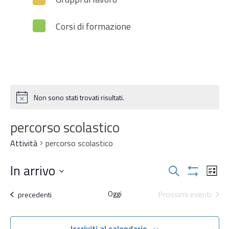
Corsi di formazione
Non sono stati trovati risultati.
Notice
percorso scolastico
Attività
percorso scolastico
Attività
In arrivo
Attiv
Cerca
Lista
Mostra
Vist
Ricerca
Seleziona
Filtri
Oggi
Prossimi eventi
Navi
Attività
precedenti
la
e
data.
Iscriviti al calendario