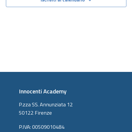
viste
Navigazi
Innocenti Academy
P.zza SS. Annunziata 12
50122 Firenze
P.IVA: 00509010484