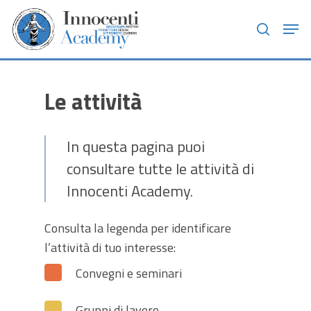
Skip
Men
to
search
main
content
Le attività
In questa pagina puoi
consultare tutte le attività di
Innocenti Academy.
Consulta la legenda per identificare
l’attività di tuo interesse:
Convegni e seminari
Gruppi di lavoro