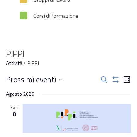
Corsi di formazione
PIPPI
Attività
PIPPI
Attività
Prossimi eventi
Attiv
Cerca
Lista
Mostra
Vist
Ricerca
Seleziona
Filtri
Navi
Agosto 2026
la
e
data.
SAB
viste
8
Navigazi