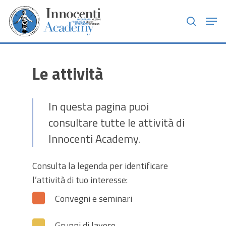
Skip
Men
to
search
main
content
Le attività
In questa pagina puoi
consultare tutte le attività di
Innocenti Academy.
Consulta la legenda per identificare
l’attività di tuo interesse:
Convegni e seminari
Gruppi di lavoro