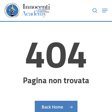
Skip
Men
to
search
main
content
404
Pagina non trovata
Back Home