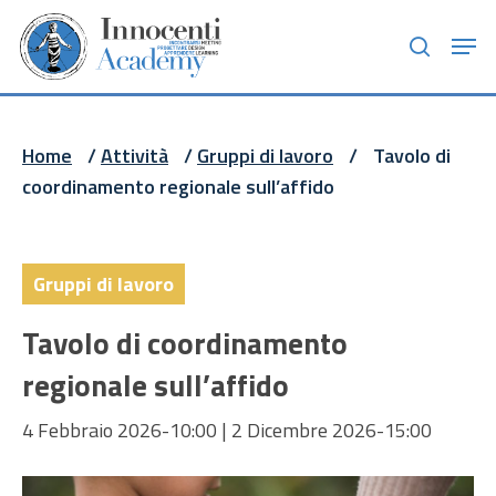
Skip
Men
to
search
main
content
Home
/
Attività
/
Gruppi di lavoro
/
Tavolo di
coordinamento regionale sull’affido
Gruppi di lavoro
Tavolo di coordinamento
regionale sull’affido
4 Febbraio 2026-10:00
|
2 Dicembre 2026-15:00