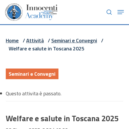
Skip
Men
to
search
main
content
Home
/
Attività
/
Seminari e Convegni
/
Welfare e salute in Toscana 2025
Seminari e Convegni
Questo attivita è passato.
Welfare e salute in Toscana 2025