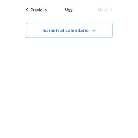
Viste
Ricerca
Select
Oggi
Next
Navigazione
Attività
Previous
date.
e
Attività
viste
Iscriviti al calendario
Navigazion