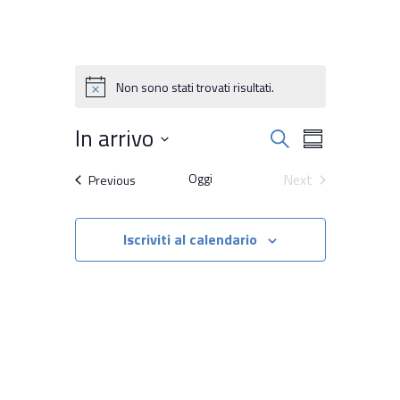
Non sono stati trovati risultati.
Notice
Attività
In arrivo
Attività
Cerca
Summary
Viste
Ricerca
Select
Oggi
Next
Navigazione
Attività
Previous
date.
e
Attività
viste
Iscriviti al calendario
Navigazion