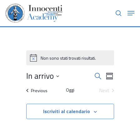
Skip
Men
to
search
main
content
Non sono stati trovati risultati.
Notice
Attività
In arrivo
Attività
Cerca
Summary
Viste
Ricerca
Select
Oggi
Next
Navigazione
Attività
Previous
date.
e
Attività
viste
Iscriviti al calendario
Navigazion