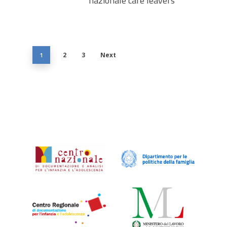
nazionale care leavers
1
2
3
Next