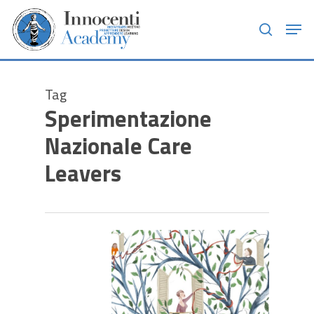
Skip
Men
to
search
main
content
Tag
Sperimentazione
Nazionale Care
Leavers