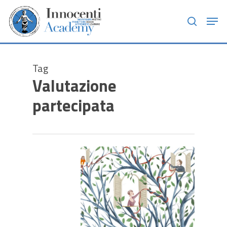
Skip
Men
to
search
main
content
Tag
Valutazione
partecipata