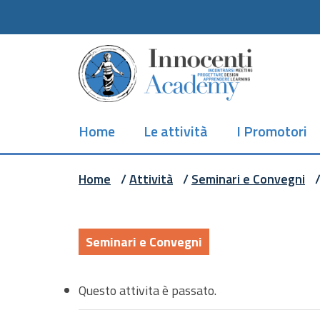
Skip
to
main
content
Home
Le attività
I Promotori
Home
/
Attività
/
Seminari e Convegni
Seminari e Convegni
Questo attivita è passato.