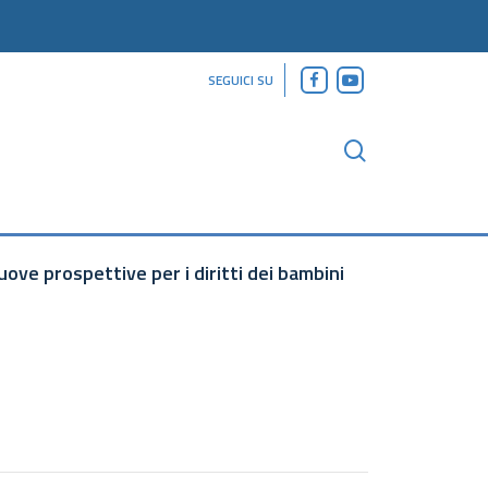
facebook
youtube
SEGUICI SU
search
uove prospettive per i diritti dei bambini