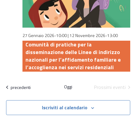
27 Gennaio 2026-10:00
|
12 Novembre 2026-13:00
Comunità di pratiche per la
disseminazione delle Linee di indirizzo
nazionali per l’affidamento familiare e
l’accoglienza nei servizi residenziali
Oggi
Prossimi eventi
Attività
precedenti
Iscriviti al calendario