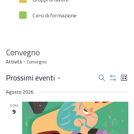
Corsi di formazione
Convegno
Attività
Convegno
Attività
Prossimi eventi
Attiv
Cerca
Lista
Mostra
Vist
Ricerca
Seleziona
Filtri
Navi
Agosto 2026
la
e
data.
DOM
viste
9
Navigazi