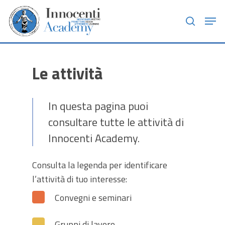
Skip
Men
to
search
main
content
Le attività
In questa pagina puoi
consultare tutte le attività di
Innocenti Academy.
Consulta la legenda per identificare
l’attività di tuo interesse:
Convegni e seminari
Gruppi di lavoro