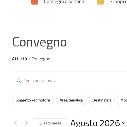
Convegni e seminari
Gruppi d
Convegno
Hit enter to search or ESC to close
Attività
Convegno
Attività
Inserisci
Parola
Ricerca
Chiave.
Filtri
Changing
Soggetto Promotore
Area tematica
Destinatari
Mod
e
Cerca
any
Attività
of
viste
per
Agosto 2026
the
Questo mese
Parola