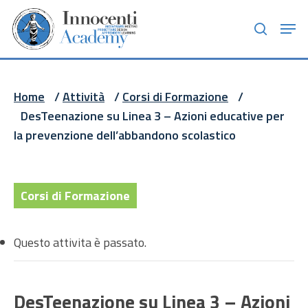
Skip
Men
to
search
main
content
Home
/
Attività
/
Corsi di Formazione
/
DesTeenazione su Linea 3 – Azioni educative per
la prevenzione dell’abbandono scolastico
Corsi di Formazione
Questo attivita è passato.
DesTeenazione su Linea 3 – Azioni