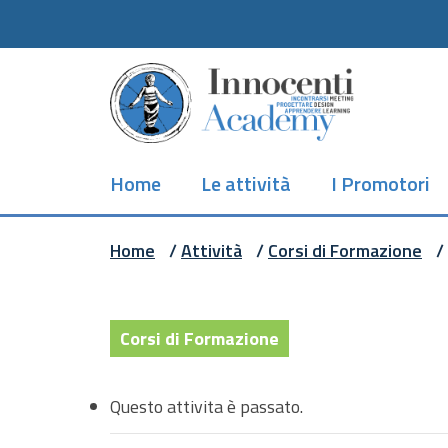
Skip
to
main
content
Home
Le attività
I Promotori
Home
/
Attività
/
Corsi di Formazione
/
Corsi di Formazione
Questo attivita è passato.