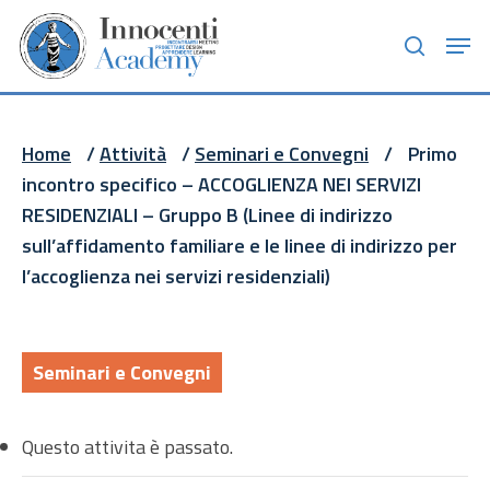
Skip
Men
to
search
main
content
Home
/
Attività
/
Seminari e Convegni
/
Primo
incontro specifico – ACCOGLIENZA NEI SERVIZI
RESIDENZIALI – Gruppo B (Linee di indirizzo
sull’affidamento familiare e le linee di indirizzo per
l’accoglienza nei servizi residenziali)
Seminari e Convegni
Questo attivita è passato.