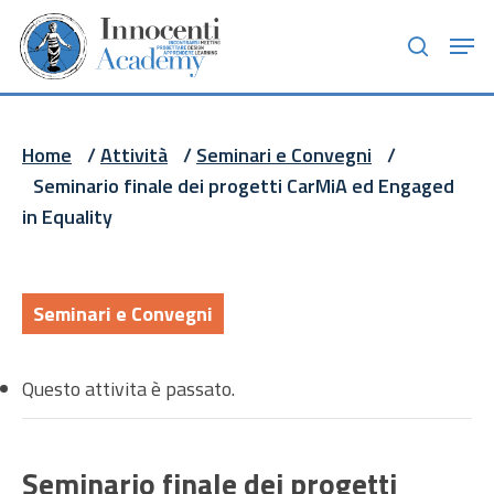
Skip
Men
to
search
main
content
Home
/
Attività
/
Seminari e Convegni
/
Seminario finale dei progetti CarMiA ed Engaged
in Equality
Seminari e Convegni
Questo attivita è passato.
Seminario finale dei progetti