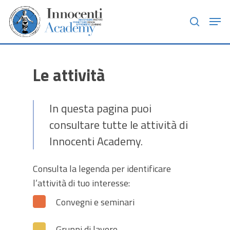
Skip
Men
to
search
main
content
Le attività
In questa pagina puoi
consultare tutte le attività di
Innocenti Academy.
Consulta la legenda per identificare
l’attività di tuo interesse:
Convegni e seminari
Gruppi di lavoro