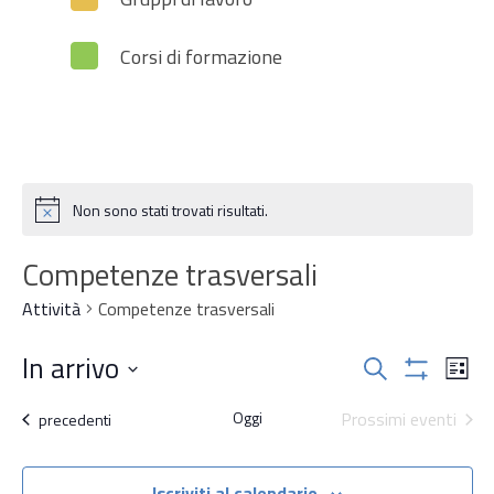
Corsi di formazione
Non sono stati trovati risultati.
Notice
Competenze trasversali
Attività
Competenze trasversali
Attività
In arrivo
Attiv
Cerca
Lista
Mostra
Vist
Ricerca
Seleziona
Filtri
Oggi
Prossimi eventi
Navi
Attività
precedenti
la
e
data.
Iscriviti al calendario