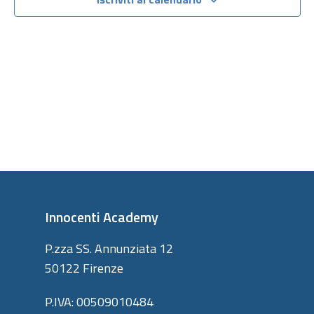
viste
Navigazi
Innocenti Academy
P.zza SS. Annunziata 12
50122 Firenze
P.IVA: 00509010484