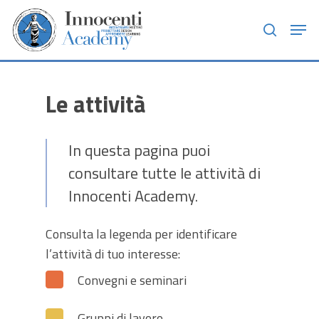
Skip
Men
to
search
main
content
Le attività
In questa pagina puoi
consultare tutte le attività di
Innocenti Academy.
Consulta la legenda per identificare
l’attività di tuo interesse:
Convegni e seminari
Gruppi di lavoro