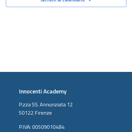
viste
Navigazi
Innocenti Academy
P.zza SS. Annunziata 12
50122 Firenze
P.IVA: 00509010484