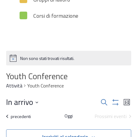
Corsi di formazione
Non sono stati trovati risultati.
Notice
Youth Conference
Attività
Youth Conference
Attività
In arrivo
Attiv
Cerca
Lista
Mostra
Vist
Ricerca
Seleziona
Filtri
Oggi
Prossimi eventi
Navi
Attività
precedenti
la
e
data.
Iscriviti al calendario