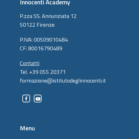
Innocenti Academy
P.zza SS. Annunziata 12
50122 Firenze
P.IVA: 00509010484
CF: 80016790489
Contatti
Tel. +39 055 20371
formazione@istitutodeglinnocenti.it
Menu