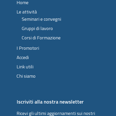
Home
Le attività
Seminari e convegni
Gruppi di lavoro
Corsi di Formazione
I Promotori
Accedi
Link utili
Chi siamo
Iscriviti alla nostra newsletter
Ricevi gli ultimi aggiornamenti sui nostri