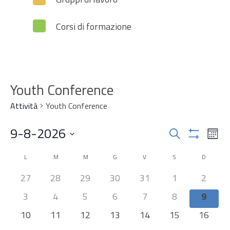
Corsi di formazione
Youth Conference
Attività
Youth Conference
Attività
9-8-2026
Attiv
Cerca
Mese
Mostra
Vist
Ricerca
Seleziona
Filtri
Calendario
Navi
L
M
M
G
V
S
D
la
e
di
has
has
has
has
has
has
has
27
28
29
30
31
1
2
data.
viste
0
0
0
0
0
0
0
Attività
has
has
has
has
has
has
has
3
4
5
6
7
8
9
attivita,
attivita,
attivita,
attivita,
attivita,
attivita,
attivita
Navigazi
0
0
0
0
0
0
0
has
has
has
has
has
has
has
10
11
12
13
14
15
16
attivita,
attivita,
attivita,
attivita,
attivita,
attivita,
attivit
0
0
0
0
0
0
0