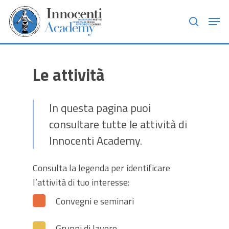
Skip
Men
to
search
main
content
Le attività
In questa pagina puoi
consultare tutte le attività di
Innocenti Academy.
Consulta la legenda per identificare
l’attività di tuo interesse:
Convegni e seminari
Gruppi di lavoro