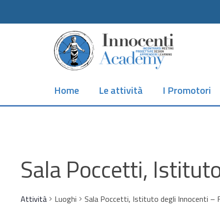
Skip
to
main
content
Home
Le attività
I Promotori
Sala Poccetti, Istitut
Attività
Luoghi
Sala Poccetti, Istituto degli Innocenti – 