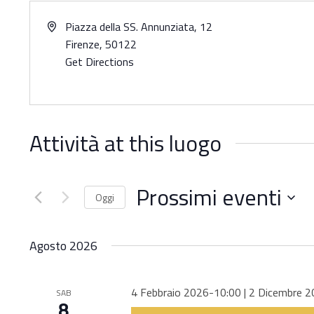
Hit enter to search or ESC to close
Address
Piazza della SS. Annunziata, 12
Firenze
,
50122
Get Directions
Attività at this luogo
Prossimi eventi
Oggi
Seleziona
la
Agosto 2026
data.
4 Febbraio 2026-10:00
|
2 Dicembre 2
SAB
8