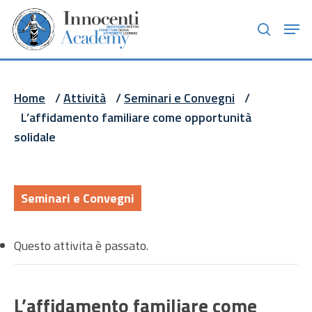
Skip
Men
to
search
main
content
Home
/
Attività
/
Seminari e Convegni
/
L’affidamento familiare come opportunità
solidale
Seminari e Convegni
Questo attivita è passato.
L’affidamento familiare come