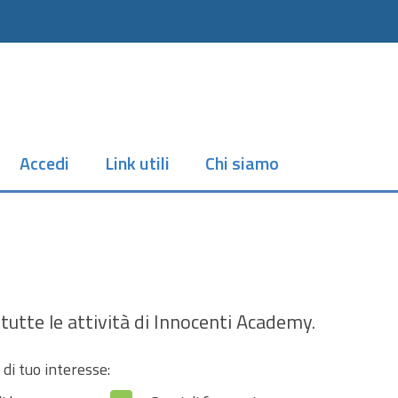
Accedi
Link utili
Chi siamo
tutte le attività di Innocenti Academy.
 di tuo interesse: