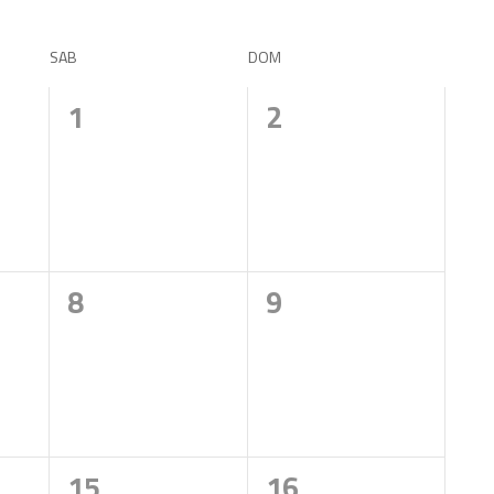
SAB
DOM
0
0
1
2
attivita,
attivita,
0
0
8
9
attivita,
attivita,
0
0
15
16