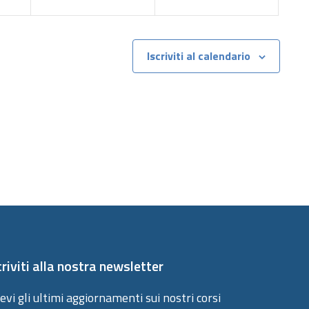
Iscriviti al calendario
criviti alla nostra newsletter
evi gli ultimi aggiornamenti sui nostri corsi