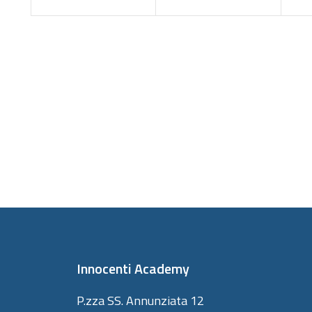
Innocenti Academy
P.zza SS. Annunziata 12