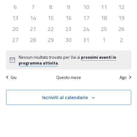
viste
0
0
0
0
0
0
0
Attività
has
has
has
has
has
has
has
6
7
8
9
10
11
12
attivita,
attivita,
attivita,
attivita,
attivita,
attivita,
attivita
Navigazi
0
0
0
0
0
0
0
has
has
has
has
has
has
has
13
14
15
16
17
18
19
attivita,
attivita,
attivita,
attivita,
attivita,
attivita,
attivita,
0
0
0
0
0
0
0
has
has
has
has
has
has
has
20
21
22
23
24
25
26
attivita,
attivita,
attivita,
attivita,
attivita,
attivita,
attivita,
0
0
0
0
0
0
0
has
has
has
has
has
has
has
27
28
29
30
31
1
2
attivita,
attivita,
attivita,
attivita,
attivita,
attivita,
attivita,
0
0
0
0
0
0
0
attivita,
attivita,
attivita,
attivita,
attivita,
attivita,
attivita
Nessun risultato trovato per Vai ai
prossimi eventi in
Notice
programma attivita
.
Giu
Questo mese
Ago
Iscriviti al calendario