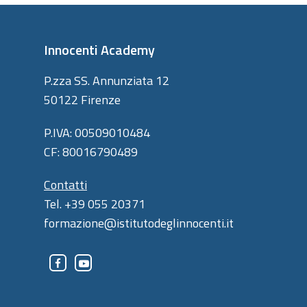
Innocenti Academy
P.zza SS. Annunziata 12
50122 Firenze
P.IVA: 00509010484
CF: 80016790489
Contatti
Tel. +39 055 20371
formazione@istitutodeglinnocenti.it