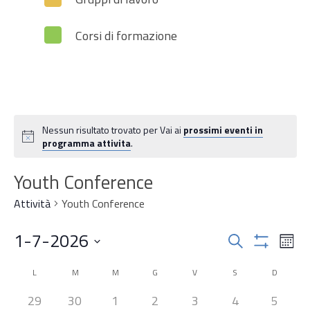
Corsi di formazione
Nessun risultato trovato per Vai ai
prossimi eventi in
Notice
programma attivita
.
Youth Conference
Attività
Youth Conference
Attività
1-7-2026
Attiv
Cerca
Mese
Mostra
Vist
Ricerca
Seleziona
Filtri
Calendario
Navi
L
M
M
G
V
S
D
la
e
di
has
has
has
has
has
has
has
29
30
1
2
3
4
5
data.