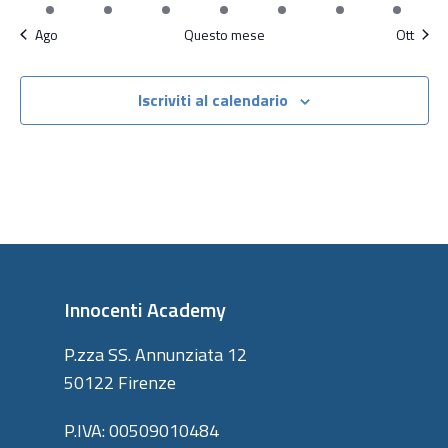
attivita,
attivita,
attivita,
attivita,
attivita,
attivita,
attivita,
11
12
12
11
11
11
11
Ago
Questo mese
Ott
attivita,
attivita,
attivita,
attivita,
attivita,
attivita,
attivita
Iscriviti al calendario
Innocenti Academy
P.zza SS. Annunziata 12
50122 Firenze
P.IVA: 00509010484